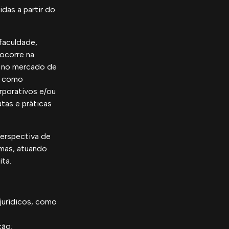
das a partir do
faculdade,
ocorre na
á no mercado de
as como
rporativos e/ou
tas e práticas
perspectiva de
emas, atuando
ita.
jurídicos, como
ção;