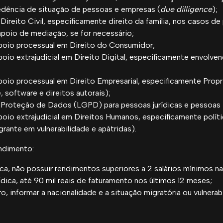
cedência de situação de pessoas e empresas (
due dilligence
);
Direito Civil, especificamente direito da família, nos casos de
apoio de mediação, se for necessário;
apoio processual em Direito do Consumidor;
poio extrajudicial em Direito Digital, especificamente envolven
poio processual em Direito Empresarial, especificamente Propr
, software e direitos autorais);
 Proteção de Dados (LGPD) para pessoas jurídicas e pessoas f
poio extrajudicial em Direitos Humanos, especificamente políti
grante em vulnerabilidade e apátridas).
ndimento:
sica, não possuir rendimentos superiores a 2 salários mínimos n
rídica, até 90 mil reais de faturamento nos últimos 12 meses;
iro, informar a nacionalidade e a situação migratória ou vulnerab