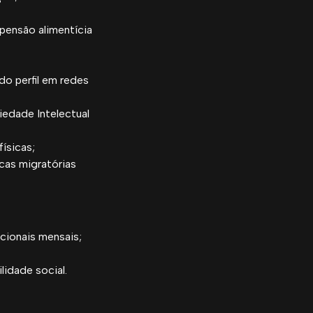
 pensão alimentícia
do perfil em redes
iedade Intelectual
ísicas;
cas migratórias
acionais mensais;
ilidade social.