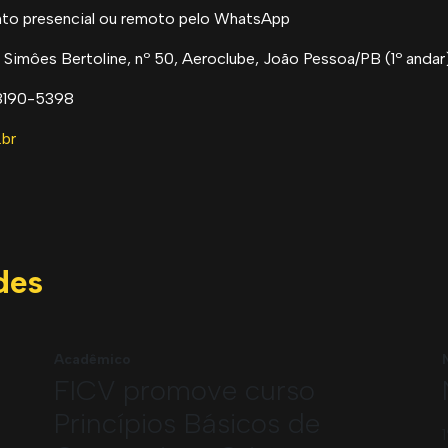
nto presencial ou remoto pelo WhatsApp
 Simôes Bertoline, nº 50, Aeroclube, João Pessoa/PB (1º andar
8190-5398
.br
des
Acadêmico
FICV promove curso
Princípios Básicos de