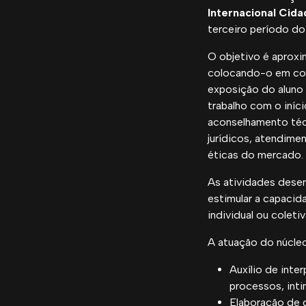
Internacional Cida
terceiro período do
O objetivo é aproxi
colocando-o em con
exposição do aluno 
trabalho com o iníc
aconselhamento téc
jurídicos, atendime
éticas do mercado.
As atividades desen
estimular a capacida
individual ou coleti
A atuação do núcleo
Auxílio de int
processos, int
Elaboração de 