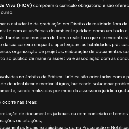
de Viva
(FICV)
compõem o currículo obrigatório e são ofereci
 curso.
mar o estudante da graduação em Direito da realidade fora da 
tato com as vivências do ambiente jurídico como um todo e 
às tarefas que mostram de forma realista o que ele encontrar
io da sua carreira enquanto aperfeiçoam as habilidades prátic
nico, organização de projetos, elaboração de documentos co
nto ao público de maneira assertiva e associação com as condu
volvidas no âmbito da Prática Jurídica são orientadas com a 
de de identificar e mediar litígios, buscando solucionar probl
vamente, sendo realizadas por meio da assessoria jurídica gratu
 ocorre nas áreas:
erpretação de documentos judiciais ou com conteúdo e termos 
imações ou citações;
documentos legais extrajudiciais, como Procuração e Notifica