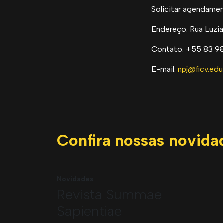
Solicitar agendame
Endereço: Rua Luzia
Contato: +55 83 9
E-mail:
npj@ficv.edu
Confira nossas novida
Novidades
Revista Summae
Sapientiae