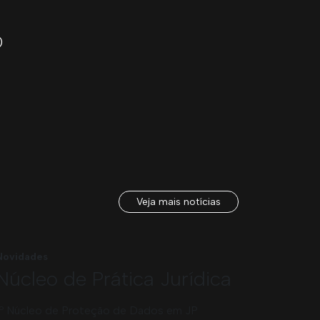
)
Veja mais notícias
Novidades
Núcleo de Prática Jurídica
1º Núcleo de Proteção de Dados em JP