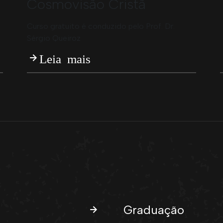
Cosmovisão Cristã
Curso gratuito é conduzido pelo Prof. Dr.
Sérgio Queiroz
Leia mais
Graduação