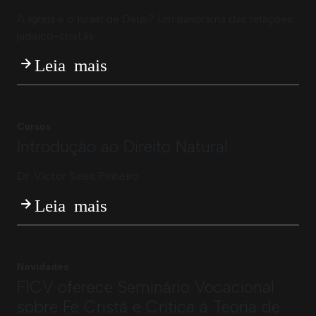
A Igreja é o Israel de Deus? Um panorama das relações
judaico-cristãs
Leia mais
Cursos
Introdução ao Direito Natural
Dr. Victor Sales Pinheiro
Leia mais
Novidades
FICV oferece Seminário Vocacional
sobre Fé Cristã e Crítica à Teoria de