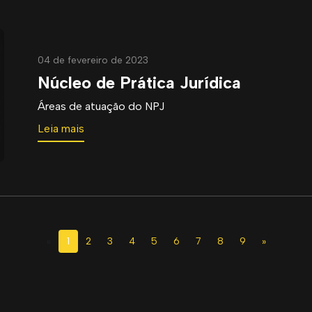
04 de fevereiro de 2023
Núcleo de Prática Jurídica
Áreas de atuação do NPJ
Leia mais
«
1
2
3
4
5
6
7
8
9
»